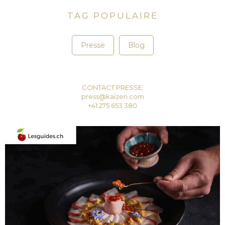
TAG POPULAIRE
Presse
Blog
CONTACT PRESSE:
press@kaizen.com
+41 275 653 380