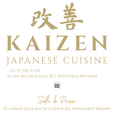
Aller
au
contenu
+41 77 269 33 80
Route de Crans-Lens 70 | 3963 Crans-Montana
Menu
En savoir plus sur la cuisine du restaurant Kaizen